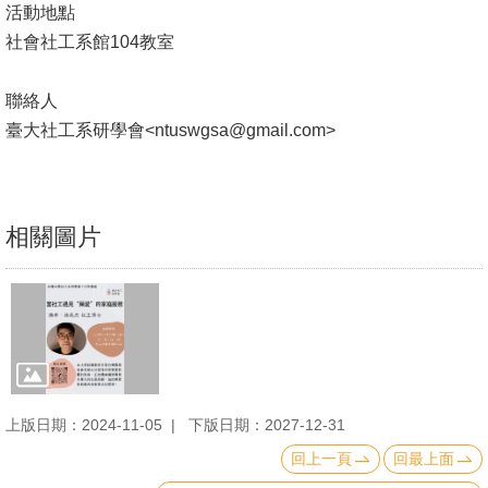
活動地點
文
社會社工系館104教室
件
心
聯絡人
輔
臺大社工系研學會<ntuswgsa@gmail.com>
&
學
輔
相關圖片
捐
款
教
研
資
上版日期：2024-11-05
下版日期：2027-12-31
源
與
回上一頁
回最上面
圖