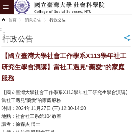
跳到主要內容區塊
進
首頁
消息公告
行政公告
階
搜
:::
尋
:::
行政公告
_
認
【國立臺灣大學社會工作學系X113學年社工
識
學
研究生學會演講】當社工遇見“藥愛”的家庭
院
服務
學
【國立臺灣大學社會工作學系X113學年社工研究生學會演講】
術
當社工遇見“藥愛”的家庭服務
單
時間：2024年11月27日 (三) 12:30-14:00
位
地點：社會社工系館104教室
研
講者：徐森杰 博士
究