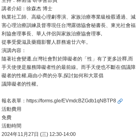
主持：林佑儒 研學會部員
講者介紹：徐森杰 博士
消
執業社工師、高級心理劇導演、家族治療專業級檢覈通過、減
息
害心理治療訓練及督導現任台灣露德協會秘書長、東光社會福
公
利協會理事長、華人伴侶與家族治療協會理事,
告
從事受愛滋及藥癮影響人群務逾廿六年。
演講內容：
國
隨著社會變遷,台灣社會對於障礙者的「性」有了更多詮釋,而
際
手天使便是服務障礙者性的最前線。而手天使也不斷在倡議障
化
礙者的性權,藉由小齊的分享,探討如何和大眾倡
高
議障礙者的性權。
教
深
報名表單：
https://forms.gle/EVmdcBZGdb1qNBTP8
耕
活動費用
免費
辦
活動時間
法
2024年11月27日 (三) 12:30-14:00
及