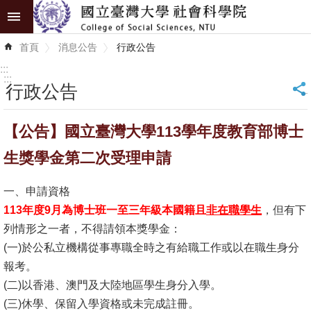
跳到主要內容區塊
進
首頁
消息公告
行政公告
階
搜
:::
尋
:::
行政公告
_
認
【公告】國立臺灣大學113學年度教育部博士
識
學
生獎學金第二次受理申請
院
一、申請資格
學
113年度9月為博士班一至三年級本國籍且
非在職學生
，但有下
術
列情形之一者，不得請領本獎學金：
單
(一)於公私立機構從事專職全時之有給職工作或以在職生身分
位
報考。
(二)以香港、澳門及大陸地區學生身分入學。
研
(三)休學、保留入學資格或未完成註冊。
究