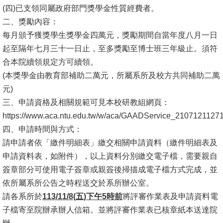
(四)已支領同屬政府部門獎學金性質經費者。
消
二、獎勵內容：
息
每月頒予獲獎學生獎學金四萬元，獎勵期間自當年度八月一日
公
起至隔年七月三十一日止，至多獎勵至博士班三年級止。須符
告
合本院續領規定方可續領。
(本獎學金由教育部補助二萬元，所屬系所及校方共同補助二萬
國
元)
際
三、申請資格及相關規範可見本校研教組網頁：
化
https://www.aca.ntu.edu.tw/w/aca/GAADService_2107121127
四、申請時間與方式：
高
請申請者依「繳件明細表」繳交相關申請資料（繳件明細表及
教
申請資料表，如附件），以上資料分別繳交電子檔，需要親自
深
簽章部分可使用電子簽章或親簽後掃描成電子檔方式完成，並
耕
依所屬系所公告之時程送交於系所辦公室。
辦
請各系所於
113/11/8(五)下午5時前
將評審作業表及申請資料電
法
子檔寄至院辦承辦人信箱。並將評審作業表已核章紙本送達院
及