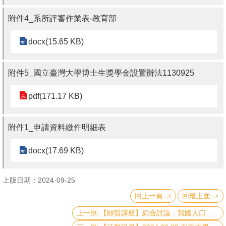
書
附件4_系所評審作業表-教育部
館
docx(15.65 KB)
回
首
附件5_國立臺灣大學博士生獎學金設置辦法1130925
頁
pdf(171.17 KB)
臺
大
附件1_申請資料繳件明細表
首
頁
docx(17.69 KB)
網
站
上版日期：2024-09-25
導
回上一頁
回最上面
覽
上一則:【頤賢講座】綜合討論：我國人口少子化與高齡化的問題與對策-2024.09.26