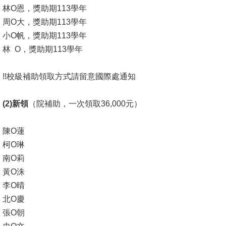
林O恩，獎助期113學年
消
周O大，獎助期113學年
息
小O帆，獎助期113學年
公
林 O，獎助期113學年
告
!!校級補助領取方式請留意國際處通知
國
際
(2)
新領
（院補助，一次領取36,000元）
化
陳O蓮
高
柯O琳
教
南O莉
深
黃O洙
耕
李O晴
辦
北O慶
法
張O朝
及