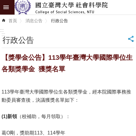
跳到主要內容區塊
進
首頁
消息公告
行政公告
階
搜
:::
尋
:::
行政公告
_
認
【獎學金公告】113學年臺灣大學國際學位生
識
學
各類獎學金 獲獎名單
院
學
113學年臺灣大學國際學位生各類獎學金，經本院國際事務推
術
動委員審查後，決議獲獎名單如下：
單
位
(1)
新領
（校補助，每月領取）：
研
葛O剛，獎助期113、114學年
究