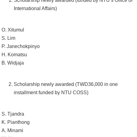
Scholarship newly awarded (funded by NTU’s Office of
書
International Affairs)
館
O. Xitumul
回
S. Lim
首
P. Janechokpinyo
頁
H. Komatsu
臺
B. Widjaja
大
首
Scholarship newly awarded (TWD36,000 in one
頁
installment funded by NTU COSS)
網
站
S. Tjandra
導
K. Pianthong
覽
A. Minami