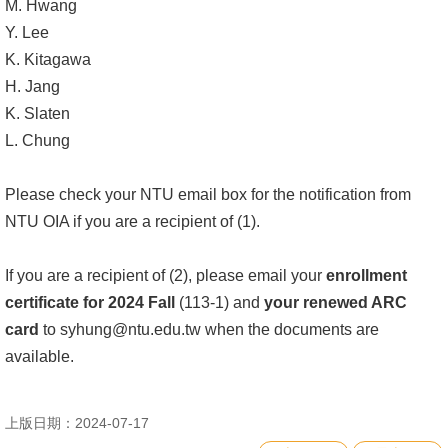
English
M. Hwang
Y. Lee
心
K. Kitagawa
輔
H. Jang
專
K. Slaten
區
L. Chung
facebook
Please check your NTU email box for the notification from
NTU OIA if you are a recipient of (1).
If you are a recipient of (2), please email your
enrollment
certificate for 2024 Fall
(113-1) and
your renewed ARC
card
to
syhung@ntu.edu.tw
when the documents are
available.
上版日期：2024-07-17