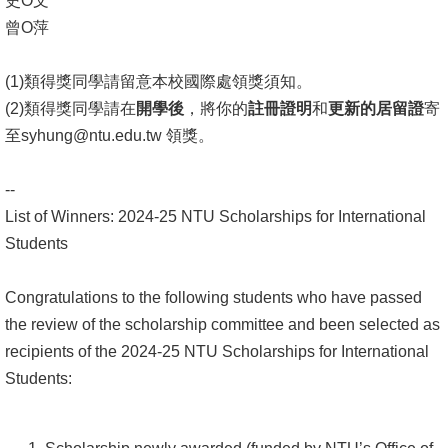
史O文
文
曾O萍
件
(1)類得獎同學請留意本校國際處領獎須知。
心
(2)類得獎同學請在
開學後
，將你的
註冊證明
和
更新的居留證
寄
輔
至syhung@ntu.edu.tw 領獎。
&
學
--
輔
List of Winners: 2024-25 NTU Scholarships for International
捐
Students
款
Congratulations to the following students who have passed
教
the review of the scholarship committee and been selected as
研
recipients of the 2024-25 NTU Scholarships for International
資
Students:
源
與
圖