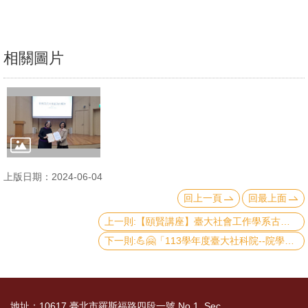
文
件
相關圖片
心
輔
&
學
輔
捐
上版日期：2024-06-04
款
回上一頁
回最上面
教
上一則:【頤賢講座】臺大社會工作學系古允文教授: 「免於貧窮：臺灣貧窮現象解析與政策回應」-2024.05.23
研
下一則:💪🤗「113學年度臺大社科院--院學士學位」開放申請啦!!🤗💪
資
源
與
地址：10617 臺北市羅斯福路四段一號 No.1, Sec.
圖