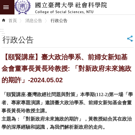
跳到主要內容區塊
進
首頁
消息公告
行政公告
階
搜
:::
尋
:::
行政公告
_
認
【頤賢講座】臺大政治學系、前婦女新知基
識
學
金會董事長黃長玲教授: 「對新政府未來施政
院
的期許」-2024.05.02
學
「頤賢講座-臺灣政經社問題與對策」本學期(112-2)第一場「學
術
者、專家專題演講」邀請臺大政治學系、前婦女新知基金會董
單
事長黃長玲教授主講。
位
主題為：「對新政府未來施政的期許」，黃教授結合其在政治
研
學的深厚經驗和認識，為我們解析新政府的走向。
究