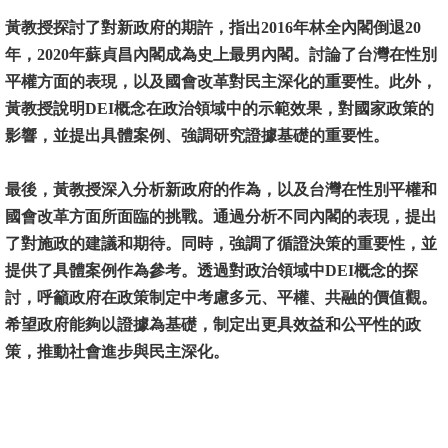
黃教授探討了對新政府的期許，指出2016年林全內閣倒退20
消
年，2020年蘇貞昌內閣成為史上最男內閣。討論了台灣在性別
息
平權方面的表現，以及國會改革對民主深化的重要性。此外，
公
黃教授說明DEI概念在政治領域中的示範效果，對國家政策的
告
影響，並提出具體案例、強調研究證據基礎的重要性。
國
最後，黃教授深入分析新政府的作為，以及台灣在性別平權和
際
國會改革方面所面臨的挑戰。通過分析不同內閣的表現，提出
化
了對施政的建議和期待。同時，強調了循證決策的重要性，並
高
提供了具體案例作為參考。透過對政治領域中DEI概念的探
教
討，呼籲政府在政策制定中考慮多元、平權、共融的價值觀。
深
希望政府能夠以證據為基礎，制定出更具效益和公平性的政
耕
策，推動社會進步與民主深化。
辦
法
及