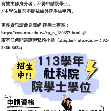
有雙主修身分者，不得申請院學士。
書
⚡本學位目前不開放給外院學生申請。
館
更多資訊請參見院網-院學士專區：
回
https://coss.ntu.edu.tw/cp_n_180357.html
首
頁
若有任何問題請聯繫賴小姐（zhiqilai@ntu.edu.tw；02-
3366-8424)
臺
大
首
頁
網
站
導
覽