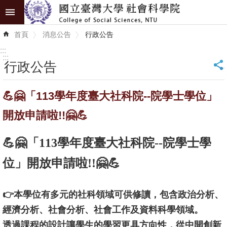
跳到主要內容區塊
進
首頁
消息公告
行政公告
階
搜
:::
尋
:::
行政公告
_
認
💪🤗「113學年度臺大社科院--院學士學位」
識
學
開放申請啦!!🤗💪
院
💪🤗「113學年度臺大社科院--院學士學
學
術
位」開放申請啦!!🤗💪
單
位
👉本學位有多元的社科領域可供修讀，包含政治分析、
經濟分析、社會分析、社會工作及資料科學領域。
研
究
透過課程的設計讓學生的學習更具方向性，從中開創新