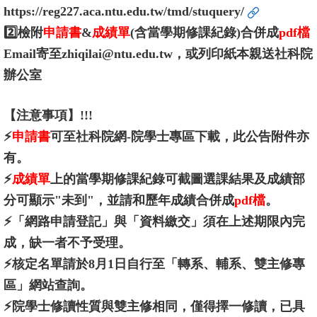
https://reg227.aca.ntu.edu.tw/tmd/stuquery/
文
2️⃣檢附
申請書
&
成績單
(含當學期修課紀錄)合併成
pdf檔
件
Email寄至zhiqilai@ntu.edu.tw，或列印紙本親送社科院
心
辦公室
輔
&
【注意事項】!!!
學
⚡
申請書
可至社科院網-院學士專區下載，此公告附件亦
輔
有。
捐
⚡
成績單
上的當學期修課紀錄可截圖選課結果及成績部
款
分可顯示"未到"，並請和歷年成績合併成
pdf檔
。
⚡「網路申請登記」與「資料繳交」須在上述期限內完
教
研
成，缺一者不予受理。
資
⚡核定名單請於8月1日自行至「轉系、輔系、雙主修專
源
區」網站查詢。
與
⚡院學士修讀性質與雙主修相同，僅得擇一修讀，已具
圖