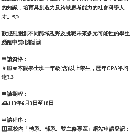
的知識，培育具創造力及跨域思考能力的社會科學人
消
才。👈
息
公
歡迎想開創不同跨域視野及挑戰未來多元可能性的學生
告
踴躍申請!🙌🙌🙌
國
際
申請資格：
化
👩🏻‍🎓本院學士班一年級
(含)以上學生，歷年GPA平均
達3.3
高
教
深
申請期程：
耕
🕰️113年6月3日至18日
辦
申請程序：
法
1️⃣至校內「轉系、輔系、雙主修專區」網站申請登記：
及