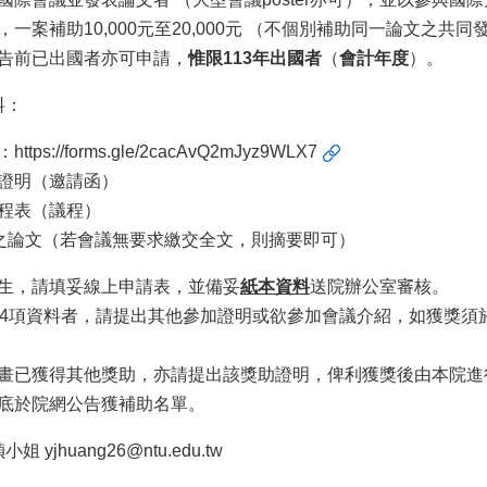
一案補助10,000元至20,000元 （不個別補助同一論文之共同
告前已出國者亦可申請，
惟限113年出國者
（
會計年度
）。
料：
：
https://forms.gle/2cacAvQ2mJyz9WLX7
證明（邀請函）
程表（議程）
表之論文（若會議無要求繳交全文，則摘要即可）
生，請填妥線上申請表，並備妥
紙本資料
送院辦公室審核。
~4項資料者，請提出其他參加證明或欲參加會議介紹，如獲獎須
畫已獲得其他獎助，亦請提出該獎助證明，俾利獲獎後由本院進
底於院網公告獲補助名單。
yjhuang26@ntu.edu.tw