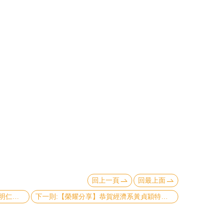
回上一頁
回最上面
上一則:【榮耀分享】恭賀經濟學系林明仁及社工系林敬軒老師獲112年度傑出導師獎
下一則:【榮耀分享】恭賀經濟系黃貞穎特聘教授榮獲中央研究院首屆「中研學者」。