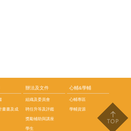
耕
辦法及文件
心輔&學輔
書
組織及委員會
心輔專區
計畫書及成
聘任升等及評鑑
學輔資源
獎勵補助與講座
學生