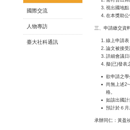
視出國地點，
國際交流
在本獎助公
人物專訪
三、申請繳交資
線上申請表
臺大社科通訊
論文被接受
詳細會議日
擬(已)發
欲申請之學
尚無上述2
格。
如該出國計
預計於６月
承辦同仁：黃盈禎小姐 