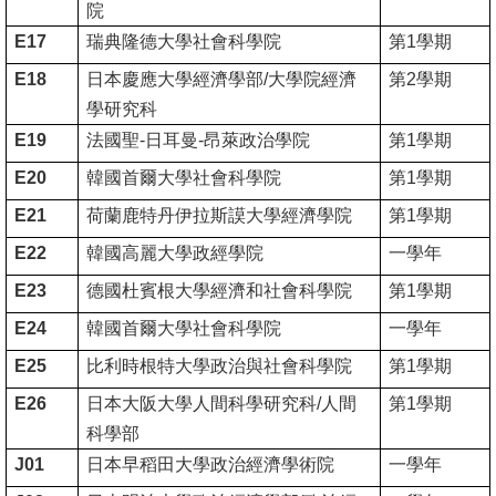
院
文
E17
瑞典隆德大學社會科學院
第
1
學期
件
E18
日本慶應大學經濟學部
/
大學院經濟
第
2
學期
心
學研究科
輔
E19
法國聖
-
日耳曼
-
昂萊政治學院
第
1
學期
&
E20
韓國首爾大學社會科學院
第
1
學期
學
E21
荷蘭鹿特丹伊拉斯謨大學經濟學院
第
1
學期
輔
E22
韓國高麗大學政經學院
一學年
捐
E23
德國杜賓根大學經濟和社會科學院
第
1
學期
款
E24
韓國首爾大學社會科學院
一學年
教
E25
比利時根特大學政治與社會科學院
第
1
學期
研
E26
日本大阪大學人間科學研究科
/
人間
第
1
學期
資
科學部
源
J01
日本早稻田大學政治經濟學術院
一學年
與
圖