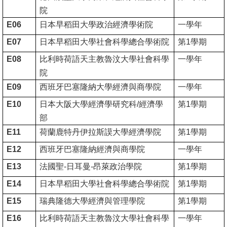
院
消
E06
日本早稻田大學政治經濟學術院
一學年
息
E07
日本早稻田大學社會科學總合學術院
第
1
學期
公
E08
比利時荷語天主教魯汶大學社會科學
一學年
告
院
國
E09
西班牙巴塞隆納大學經濟與商學院
一學年
際
E10
日本大阪大學經濟學研究科
/
經濟學
第
1
學期
化
部
E11
高
荷蘭鹿特丹伊拉斯謨大學經濟學院
第
1
學期
教
E12
西班牙巴塞隆納經濟與商學院
一學年
深
E13
法國聖
-
日耳曼
-
昂萊政治學院
第
1
學期
耕
E14
日本早稻田大學社會科學總合學術院
第
1
學期
辦
E15
瑞典隆德大學經濟與管理學院
第
1
學期
法
E16
比利時荷語天主教魯汶大學社會科學
一學年
及