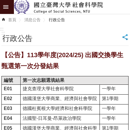
跳到主要內容區塊
進
首頁
消息公告
行政公告
階
搜
:::
尋
:::
行政公告
_
認
【公告】113學年度(2024/25) 出國交換學生
識
學
甄選第一次分發結果
院
編號
第一次志願選填結果
學
E01
捷克查理大學社會科學院
一學年
術
E02
德國漢堡大學商業、經濟與社會學院
第
1
學期
單
位
E03
德國杜賓根大學經濟和社會科學院
一學年
E04
法國聖
-
日耳曼
-
昂萊政治學院
一學年
研
E05
究
德國漢堡大學商業、經濟與社會科學
第
1
學期