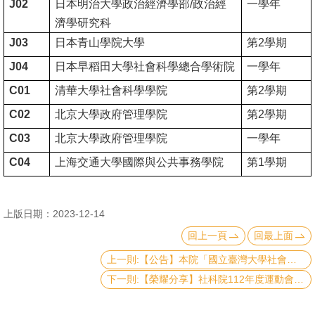
J02
日本明治大學政治經濟學部
/
政治經
一學年
書
濟學研究科
館
J03
日本青山學院大學
第
2
學期
J04
日本早稻田大學社會科學總合學術院
一學年
回
C01
清華大學社會科學學院
第
2
學期
首
頁
C02
北京大學政府管理學院
第
2
學期
C03
北京大學政府管理學院
一學年
臺
大
C04
上海交通大學國際與公共事務學院
第
1
學期
首
頁
上版日期：2023-12-14
網
回上一頁
回最上面
站
上一則:【公告】本院「國立臺灣大學社會科學院錢氏傑出教研講座」「經濟社會類」延長申請期限至113年1月11日(四)止。
導
下一則:【榮耀分享】社科院112年度運動會榮獲佳績
覽