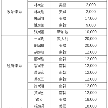
林o全
美國
2,000
消
政治學系
林o允
美國
2,000
息
郭o翊
美國
17,000
公
陳o傑
南韓
9,000
告
張o瀟
新加坡
10,000
王o崴
義大利
20,000
國
胡o閎
美國
20,000
際
化
胡o相
南韓
12,000
廖o雅
南韓
12,000
高
經濟學系
翁o謙
南韓
12,000
教
蕭o諺
南韓
12,000
深
蔡o亘
南韓
12,000
耕
許o翔
南韓
12,000
黃o恩
南韓
12,000
辦
法
管 o
美國
18,000
及
張o碩
美國
18,000