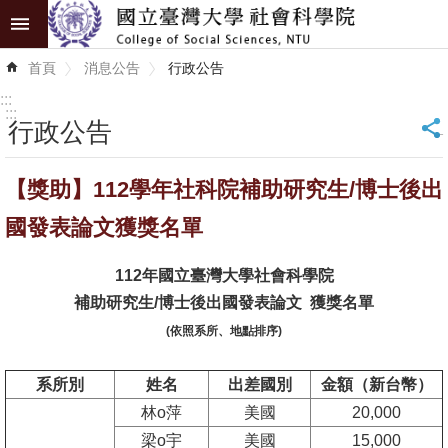
跳到主要內容區塊
進
首頁
消息公告
行政公告
階
搜
:::
尋
:::
行政公告
_
認
【獎助】112學年社科院補助研究生/博士後出
識
學
國發表論文獲獎名單
院
112
年國立臺灣大學社會科學院
學
補助研究生/博士後出國發表論文 獲獎名單
術
(依照系所、地點排序)
單
位
系所別
姓名
出差國別
金額（新台幣）
林o萍
美國
20,000
研
梁o宇
美國
15,000
究