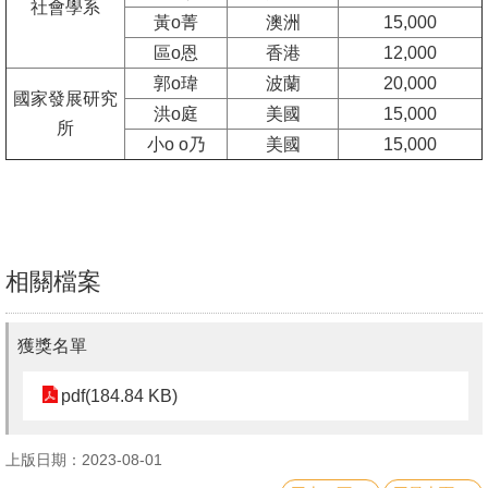
社會學系
文
黃o菁
澳洲
15,000
件
區o恩
香港
12,000
郭o瑋
波蘭
20,000
心
國家發展研究
洪o庭
美國
15,000
輔
所
小o o乃
美國
15,000
&
學
輔
捐
相關檔案
款
教
獲獎名單
研
pdf(184.84 KB)
資
源
與
上版日期：2023-08-01
圖