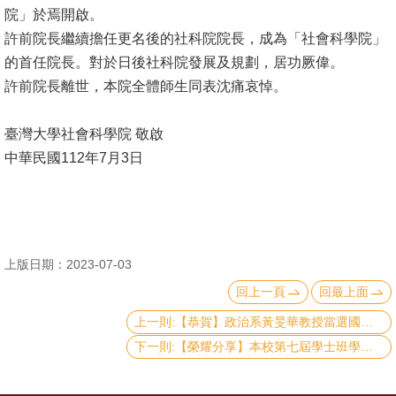
院」於焉開啟。
消
許前院長繼續擔任更名後的社科院院長，成為「社會科學院」
息
的首任院長。對於日後社科院發展及規劃，居功厥偉。
公
許前院長離世，本院全體師生同表沈痛哀悼。
告
臺灣大學社會科學院 敬啟
國
中華民國112年7月3日
際
化
高
教
上版日期：2023-07-03
深
回上一頁
回最上面
耕
上一則:【恭賀】政治系黃旻華教授當選國際政治學會「比較民意調查研究」研究委員會主席
辦
下一則:【榮耀分享】本校第七屆學士班學生論文獎得獎名單
法
及