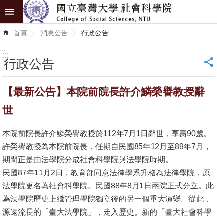
跳到主要內容區塊
進
首頁
消息公告
行政公告
階
搜
:::
尋
:::
行政公告
_
認
【最新公告】本院前院長許介鱗榮譽教授辭
識
學
世
院
本院前院長許介鱗榮譽教授於112年7月1日辭世，享壽90歲。
學
許榮譽教授為本院前院長，任期自民國85年12月至89年7月，
術
期間正是由法學院分成社會科學院與法學院時期。
單
民國87年11月2日，教育部同意法律學系升格為法律學院，原
位
法學院更名為社會科學院。民國88年8月1日兩院正式分立。此
為法學院歷史上繼管理學院獨立後的另一個重大演變。從此，
研
源遠流長的「臺大法學院」，走入歷史。新的「臺大社會科學
究