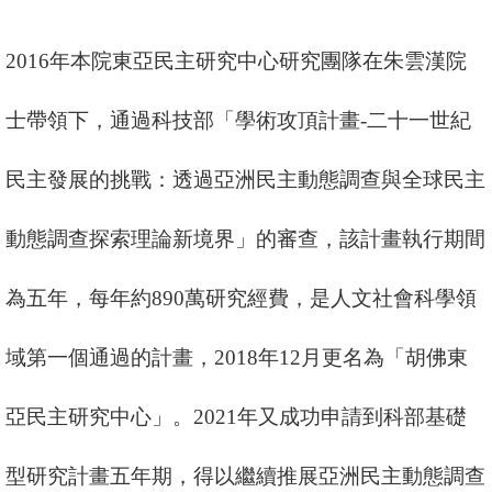
消
2016
年本院東亞民主研究中心研究團隊在朱雲漢院
息
公
士帶領下，通過科技部「學術攻頂計畫
-
二十一世紀
告
民主發展的挑戰：透過亞洲民主動態調查與全球民主
國
際
動態調查探索理論新境界」的審查，該計畫執行期間
化
高
為五年，每年約
890
萬研究經費，是人文社會科學領
教
深
域第一個通過的計畫，
2018
年
12
月更名為「胡佛東
耕
亞民主研究中心」。
2021
年又成功申請到科部基礎
辦
法
型研究計畫五年期，得以繼續推展亞洲民主動態調查
及