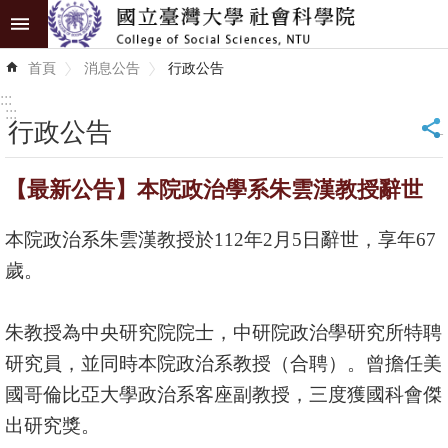
跳到主要內容區塊
進
首頁
消息公告
行政公告
階
搜
:::
尋
:::
行政公告
_
認
【最新公告】本院政治學系朱雲漢教授辭世
識
學
本院政治系朱雲漢教授於
112
年
2
月
5
日辭世，享年
67
院
歲。
學
術
朱教授為中央研究院院士，中研院政治學研究所特聘
單
研究員，並同時本院政治系教授（合聘）。曾擔任美
位
國哥倫比亞大學政治系客座副教授，三度獲國科會傑
研
出研究獎。
究