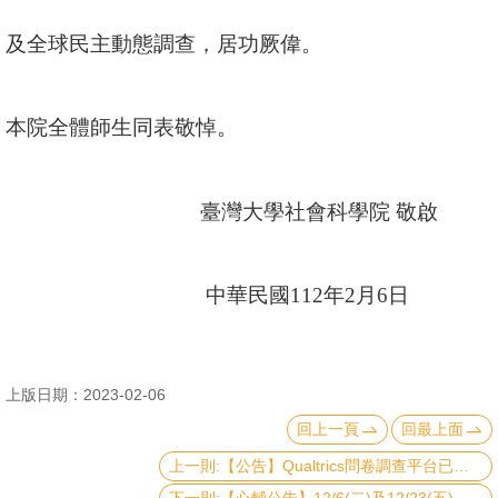
文
及全球民主動態調查，居功厥偉。
件
心
本院全體師生同表敬悼。
輔
&
學
臺灣大學社會科學院 敬啟
輔
捐
中華民國
112
年
2
月
6
日
款
教
研
上版日期：2023-02-06
資
回上一頁
回最上面
源
上一則:【公告】Qualtrics問卷調查平台已開放本院師生使用
與
圖
下一則:【心輔公告】12/6(二)及12/23(五)林德慧諮商師暫停服務