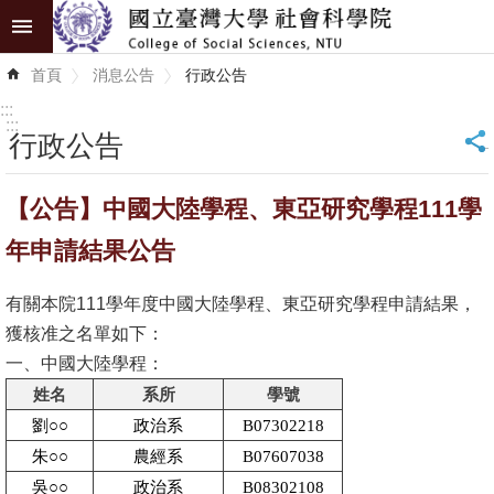
跳到主要內容區塊
進
首頁
消息公告
行政公告
階
搜
:::
尋
:::
行政公告
_
認
【公告】中國大陸學程、東亞研究學程111學
識
學
年申請結果公告
院
有關本院111學年度中國大陸學程、東亞研究學程申請結果，
學
獲核准之名單如下：
術
一、中國大陸學程：
單
姓名
系所
學號
位
劉○○
政治系
B07302218
研
朱○○
農經系
B07607038
究
吳○○
政治系
B08302108