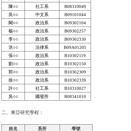
陳○○
社工系
B08310049
消
吳○○
中文系
B09101044
息
闕○○
政治系
B09302104
公
楊○○
政治系
B09302257
告
李○○
政治系
B09302330
國
洪○○
法律系
B09A01205
際
張○○
政治系
B10302119
化
劉○○
政治系
B10302150
郭○○
政治系
B10302309
高
徐○○
政治系
B10302339
教
許○○
社工系
B10310027
深
吳○○
國發所
R08341010
耕
二、東亞研究學程：
辦
法
及
姓名
系所
學號