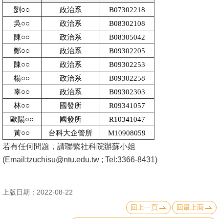
文
劉○○
政治系
B07302218
件
吳○○
政治系
B08302108
陳○○
政治系
B08305042
心
鄭○○
政治系
B09302205
輔
陳○○
政治系
B09302253
&
楊○○
政治系
B09302258
學
辜○○
政治系
B09302303
輔
林○○
國發所
R09341057
捐
歐陽○○
國發所
R10341047
款
黃○○
台科大企管所
M10908059
若有任何問題，請聯繫社科院辦蘇小姐
教
(Email:tzuchisu@ntu.edu.tw ;
Tel:3366-8431
)
研
資
源
上版日期：2022-08-22
與
回上一頁
回最上面
圖