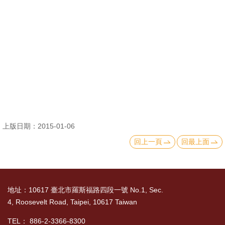
消
息
公
告
國
際
化
上版日期：2015-01-06
高
回上一頁
回最上面
教
深
耕
地址：10617 臺北市羅斯福路四段一號 No.1, Sec.
辦
4, Roosevelt Road, Taipei, 10617 Taiwan
法
及
TEL： 886-2-3366-8300