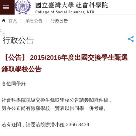
跳到主要內容區塊
進
首頁
消息公告
行政公告
階
搜
:::
尋
:::
行政公告
_
認
【公告】 2015/2016年度出國交換學生甄選
識
學
錄取學校公告
院
各位同學好
學
術
社會科學院院級交換生錄取學校公告請參閱附件檔，
單
另亦公布尚有餘額學校一覽表以供同學一併考慮。
位
若有疑問，請逕洽院辦潘小姐 3366-8434
研
究