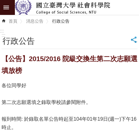
跳到主要內容區塊
進
首頁
消息公告
行政公告
階
搜
:::
尋
:::
行政公告
_
認
【公告】2015/2016 院級交換生第二次志願選
識
學
填放榜
院
各位同學好
學
術
第二次志願選填之錄取學校請參閱附件。
單
位
報到時間: 於錄取名單公告時起至104年01年19日(週一)下午16
時止。
研
究