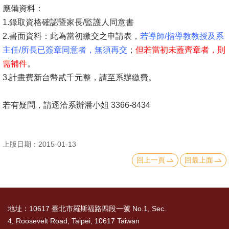
應備資料：
消
1.錄取資格確認暨家長/監護人同意書
息
2.書面資料：此為當初繳交之申請表，
若導師/指導教教授及系
公
主任/所長已簽章同意者，無
須再交
；
但若當初未蓋齊章者，則
告
需補件
。
3.計畫費新台幣貳千元整，請至系辦繳費。
國
際
若有疑問，請逕洽系辦潘小姐 3366-8434
化
高
上版日期：2015-01-13
教
回上一頁
回最上面
深
耕
辦
地址：10617 臺北市羅斯福路四段一號 No.1, Sec.
法
4, Roosevelt Road, Taipei, 10617 Taiwan
及