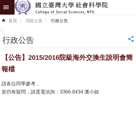
跳到主要內容區塊
進
首頁
消息公告
行政公告
階
搜
:::
尋
:::
行政公告
_
認
【公告】2015/2016院級海外交換生說明會簡
識
學
報檔
院
請各位同學參考，
學
若仍有疑問，請逕電洽詢：3366-8434 潘小姐
術
單
位
研
究