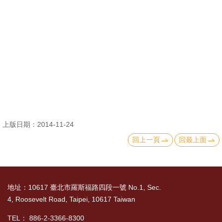
消
息
公
告
國
際
化
上版日期：2014-11-24
高
回上一頁
回最上面
教
深
耕
地址：10617 臺北市羅斯福路四段一號 No.1, Sec.
辦
4, Roosevelt Road, Taipei, 10617 Taiwan
法
及
TEL： 886-2-3366-8300