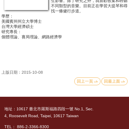
生影響。除了研究之外，我喜歡收集和聆聽
不同類型的音樂。目前正在學習大提琴和尋
消
找一條健行步道。
學歷：
息
美國賓州州立大學博士
公
台灣大學經濟碩士
研究專長：
告
個體理論、賽局理論、網路經濟學
國
際
化
上版日期：2015-10-08
高
回上一頁
回最上面
教
深
耕
地址：10617 臺北市羅斯福路四段一號 No.1, Sec.
辦
4, Roosevelt Road, Taipei, 10617 Taiwan
法
及
TEL： 886-2-3366-8300