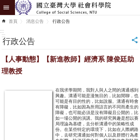
跳到主要內容區塊
進
首頁
消息公告
行政公告
階
搜
:::
尋
:::
行政公告
_
認
【人事動態】【新進教師】經濟系 陳俊廷助
識
學
理教授
院
學
在我求學期間，我對人與人之間的溝通感到
興趣。溝通可能是漫無目的，比如閒聊，也
術
可能是有目的性的，比如說服。溝通有時會
單
有障礙，比如因為所用語言的不同而產生的
障礙，也可能必須是沒有障礙且公開的，比
位
如一場公開的演講。我的研究興趣是想以賽
局理論為基礎，去分析溝通中的策略性成
研
份。在某些特定的環境下，比如在人際網路
中，去研究溝通如何對個人以及群體行為產
究