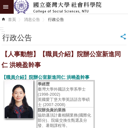
跳到主要內容區塊
進
首頁
消息公告
行政公告
階
搜
:::
尋
:::
行政公告
_
認
【人事動態】【職員介紹】院辦公室新進同
識
學
仁 洪曉盈幹事
院
【職員介紹】院辦公室新進同仁 洪曉盈幹事
學
學經歷
臺灣大學外國語文學系學士
術
(1998-2002)
單
英國愛丁堡大學英語語言學碩
士 (2007-2008)
位
院辦負責的業務
協助邁頂計畫相關業務(國際化
研
部分)、院級交換生甄選及分
發、暑期課程等。
究