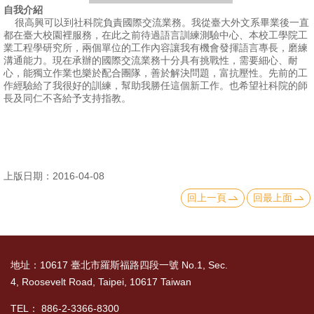
自我介紹
很高興可以到社科院負責國際交流業務。我從臺大外文系畢業後一直
消
都在臺大校園裡服務，在此之前待過語言訓練測驗中心、本校工學院工
息
業工程學研究所，兩個單位的工作內容讓我有機會發揮語言專長，磨練
溝通能力。現在承辦的國際交流業務十分具有挑戰性，需要細心、耐
公
心，能獨立作業也樂於配合團隊，善於解決問題，富抗壓性。先前的工
告
作經驗給了我很好的訓練，幫助我勝任這個新工作。也希望社科院的師
長及同仁不吝給予支持指教。
國
際
化
上版日期：2016-04-08
高
回上一頁
回最上面
教
深
耕
地址：10617 臺北市羅斯福路四段一號 No.1, Sec.
辦
4, Roosevelt Road, Taipei, 10617 Taiwan
法
及
TEL： 886-2-3366-8300