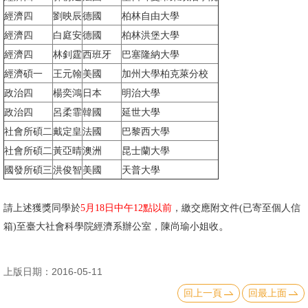
經濟四
劉映辰
德國
柏林自由大學
消
經濟四
白庭安
德國
柏林洪堡大學
息
經濟四
林釗霆
西班牙
巴塞隆納大學
公
經濟碩一
王元翰
美國
加州大學柏克萊分校
告
政治四
楊奕鴻
日本
明治大學
國
政治四
呂柔霏
韓國
延世大學
際
社會所碩二
戴定皇
法國
巴黎西大學
化
社會所碩二
黃亞晴
澳洲
昆士蘭大學
國發所碩三
洪俊智
美國
天普大學
高
教
請上述獲獎同學於
5月18日中午12點以前
，繳交應附文件(已寄至個人信
深
。
箱)至臺大社會科學院經濟系辦公室，陳尚瑜小姐收
耕
辦
上版日期：2016-05-11
法
回上一頁
回最上面
及