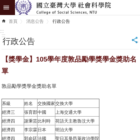
跳到主要內容區塊
進
首頁
消息公告
行政公告
階
搜
:::
尋
:::
行政公告
_
認
【獎學金】105學年度敦品勵學獎學金獎助名
識
學
單
院
敦品勵學獎學金獎助名單
學
術
系級
姓名
交換國家
交換大學
單
經濟三
張育郡
中國
上海交通大學
位
經濟四
謝秉芸
比利時
荷語天主教魯汶大學
研
經濟四
李宗霖
日本
明治大學
究
經濟四
郭俞廷
法國
聖日耳曼昂萊政治學院