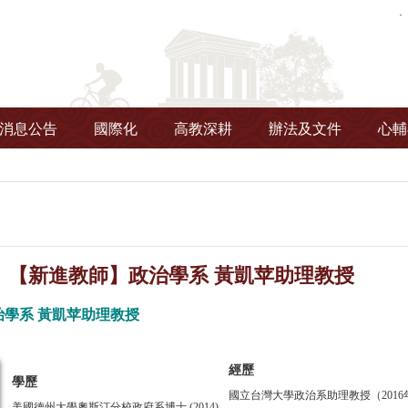
消息公告
國際化
高教深耕
辦法及文件
心輔
】【新進教師】政治學系 黃凱苹助理教授
學系 黃凱苹助理教授
經歷
學
歷
國立台灣大學政治系助理教授（2016
美國
德州大
學奧斯汀分校政府系博
士 (2014)