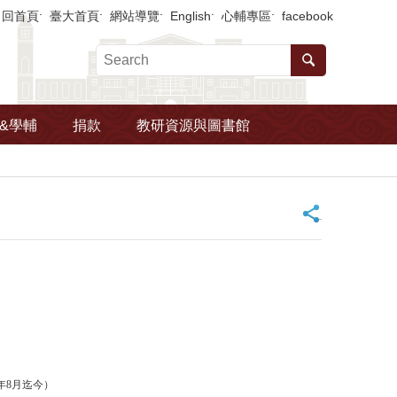
回首頁
臺大首頁
網站導覽
English
心輔專區
facebook
&學輔
捐款
教研資源與圖書館
_
年8月迄今）