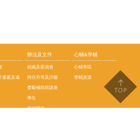
耕
辦法及文件
心輔&學輔
書
組織及委員會
心輔專區
計畫書及成
聘任升等及評鑑
學輔資源
獎勵補助與講座
學生
其他辦法
文件下載
會議紀錄