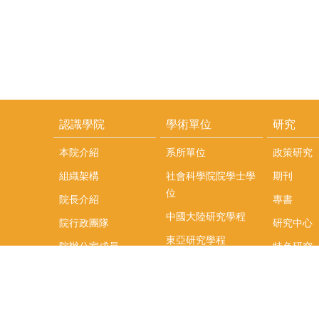
認識學院
學術單位
研究
本院介紹
系所單位
政策研究
組織架構
社會科學院院學士學
期刊
位
院長介紹
專書
中國大陸研究學程
院行政團隊
研究中心
東亞研究學程
院辦公室成員
特色研究
頤賢講座
榮譽事蹟
研究團隊
在職專班
場地租借
聯絡我們