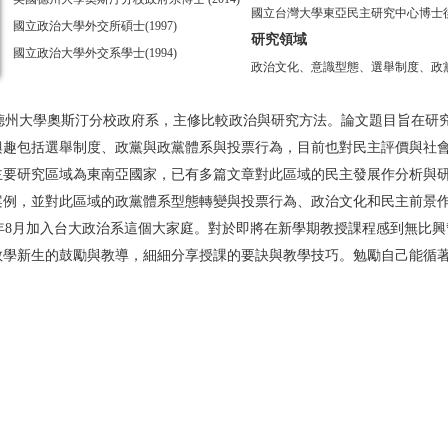
國立台灣大學東亞民主研究中心博士後研
國立政治大學外交所碩士(1997)
研究領域
國立政治大學外交系學士(1994)
政治文化、意識型態、選舉制度、政
州大學奧斯汀分校政府系，主修比較政治與研究方法。論文題目旨在研究
興趣包括選舉制度、政黨與政黨體系與投票行為，目前也對民主評價與社
主要研究區域為東南亞國家，已有多篇文章對此區域的民主發展作分析與
案例，並對此區域的政黨體系型態轉變與投票行為、政治文化和民主前景
6年8月加入台大政治系這個大家庭。對於即將在新學期教授課程感到無比
教學新生的鼓勵與教導，細細分享授課的要訣與教學技巧。勉勵自己能循