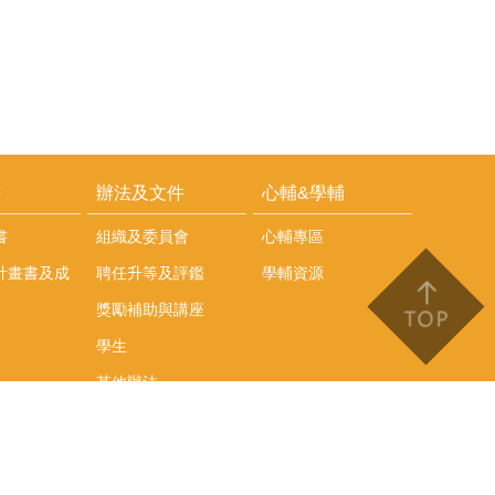
耕
辦法及文件
心輔&學輔
書
組織及委員會
心輔專區
計畫書及成
聘任升等及評鑑
學輔資源
獎勵補助與講座
學生
其他辦法
文件下載
會議紀錄