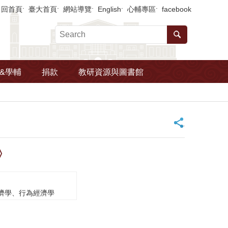
回首頁
臺大首頁
網站導覽
English
心輔專區
facebook
&學輔
捐款
教研資源與圖書館
_
〉
濟學、行為經濟學