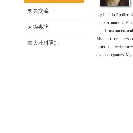
國際交流
my PhD in Applied Ec
labor economics. For 
人物專訪
help firms understand
My most recent resear
臺大社科通訊
lotteries. I welcome v
and boardgames. My fa