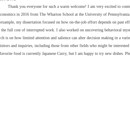
Thank you everyone for such a warm welcome! I am very excited to contribute
onomics in 2016 from The Wharton School at the University of Pennsylvania.
example, my dissertation focused on how on-the-job effort depends on past eff
 the full cost of interrupted work. I also worked on uncovering behavioral myst
ch is on how limited attention and salience can alter decision making in a vari
isitors and inquiries, including those from other fields who might be interested
vorite food is currently Japanese Curry, but I am happy to try new dishes. Pleas