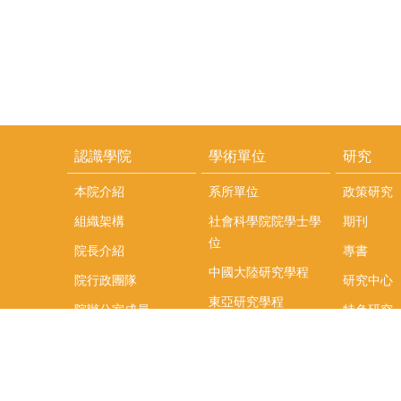
認識學院
學術單位
研究
本院介紹
系所單位
政策研究
組織架構
社會科學院院學士學
期刊
位
院長介紹
專書
中國大陸研究學程
院行政團隊
研究中心
東亞研究學程
院辦公室成員
特色研究
頤賢講座
榮譽事蹟
研究團隊
在職專班
場地租借
聯絡我們