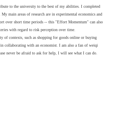
 to the university to the best of my abilities. I completed
 My main areas of research are in experimental economics and
ort over short time periods -- this "Effort Momentum" can also
eries with regard to risk perception over time.
ety of contexts, such as shopping for goods online or buying
 in collaborating with an economist. I am also a fan of weiqi
e never be afraid to ask for help, I will see what I can do.