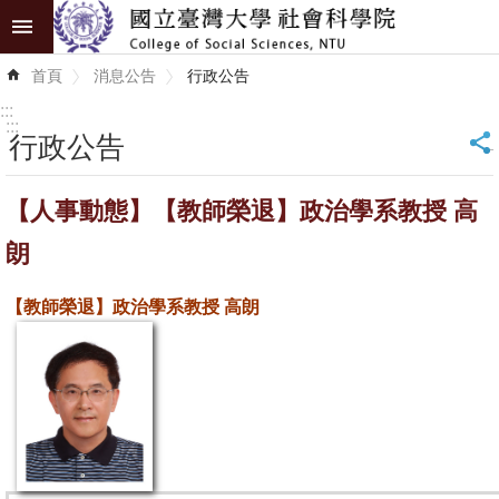
跳到主要內容區塊
進
首頁
消息公告
行政公告
階
搜
:::
尋
:::
行政公告
_
認
【人事動態】【教師榮退】政治學系教授 高
識
學
朗
院
【教師榮退】政治學系教授 高朗
學
術
單
位
研
究