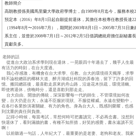
教師簡介
消
高朗教授係美國馬里蘭大學政府學博士，自1989年8月迄今，服務本校2
息
預定本（2016）年8月1日起自願提前退休，其擔任本校專任教授長達2
公
（1994年8月〜2016年7月），期間於2003年8月1日～2005年7月31日
告
系主任，並曾於2008年7月1日～2012年2月5日借調總統府擔任副秘書
貢獻良多。
國
老師的話
際
從進台大政治系求學到現在退休，一晃眼四十年過去了，幾乎人生最
化
有活力的時刻，在台大度過。
我心存感激，有機會在台大求學、任教。台大的環境得天獨厚，求學
時不論校總區的椰林大道、醉月湖或社科院的弄春池，留下了許多的回
高
憶。搬回總區後，最喜歡走原來的舟山路，沿途花木扶疏，環境清幽。
教
即使將退休，傍晚時分，還是喜歡到那走走。
台大自由、開放的傳統，深深影響每一代的師生，不管環境如何改
深
變，台大仍是台大，永遠不臣服於現狀、不服從權威。永遠在變動中，
耕
在各行各業扮演著關鍵、有力的角色。身為台大人，既感到榮耀，也感
到沈重的責任與負擔。
辦
記得小時候，每當考試，常想何時可把書讀完，不必再念書。沒想到
快退休了，看到滿牆的書，有種不知所措，好笑的感覺，書永遠讀不完
法
啊！
及
以前聽過一句話，人年紀大了，最重要的是老妻、老狗和老友。我家