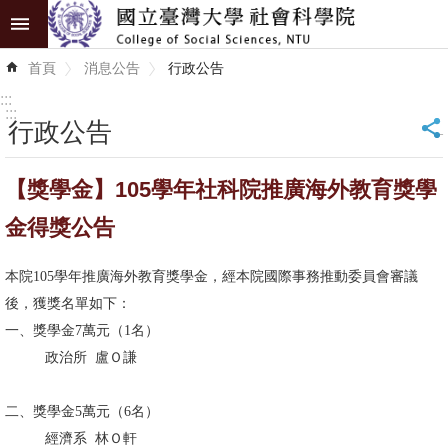
跳到主要內容區塊
進
首頁
消息公告
行政公告
階
搜
:::
尋
:::
行政公告
_
認
【獎學金】105學年社科院推廣海外教育獎學
識
學
金得獎公告
院
本院105學年推廣海外教育獎學金，經本院國際事務推動委員會審議
學
後，獲獎名單如下：
術
一、獎學金7萬元（1名）
單
政治所 盧Ｏ謙
位
二、獎學金5萬元（6名）
研
經濟系 林Ｏ軒
究