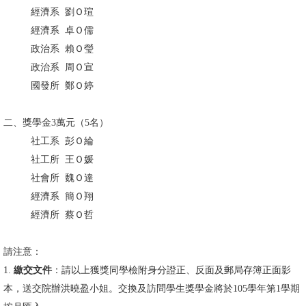
經濟系 劉Ｏ瑄
消
經濟系 卓Ｏ儒
息
政治系 賴Ｏ瑩
公
政治系 周Ｏ宣
告
國發所 鄭Ｏ婷
國
二、獎學金3萬元（5名）
際
社工系 彭Ｏ綸
化
社工所 王Ｏ媛
高
社會所 魏Ｏ達
教
經濟系 簡Ｏ翔
深
經濟所 蔡Ｏ哲
耕
請注意：
辦
1.
繳交文件
：請以上獲獎同學檢附身分證正、反面及郵局存簿正面影
法
本，送交院辦洪曉盈小姐。交換及訪問學生獎學金將於105學年第1學期
及