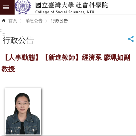
跳到主要內容區塊
進
首頁
消息公告
行政公告
階
搜
:::
尋
:::
行政公告
_
認
【人事動態】【新進教師】經濟系 廖珮如副
識
學
教授
院
學
術
單
位
研
究