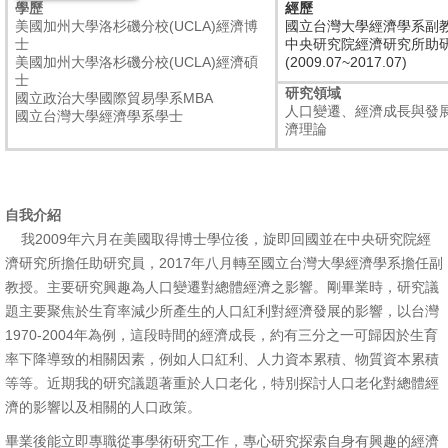
學歷
經歷
美國加州大學洛杉磯分校(UCLA)經濟博
國立台灣大學經濟學系副教授(
消
士
中央研究院經濟研究所助
美國加州大學洛杉磯分校(UCLA)經濟碩
(2009.07~2017.07)
息
士
公
研究領域
國立政治大學國際貿易學系MBA
人口變遷、經濟成長與發
國立台灣大學經濟學系學士
告
濟理論
國
際
自我介紹
化
我2009年六月在美國取得博士學位後，旋即回國並在中央研究院經
高
濟研究所擔任助研究員，2017年八月轉至國立台灣大學經濟學系擔任副
教授。主要研究興趣為人口變遷對總體經濟之影響。剛畢業時，研究議
教
題主要聚焦於生育率減少所產生的人口紅利對經濟發展的影響，以台灣
深
1970-2004年為例，這段時間的經濟成長，約有三分之一可歸因於生育
耕
率下降導致的相關因素，例如人口紅利、人力資本累積、物質資本累積
等等。近期我的研究議題著重於人口老化，特別探討人口老化對總體經
辦
濟的影響以及相關的人口政策。
法
及
畢業後能立即專職從事學術研究工作，專心研究探索自身有興趣的經濟