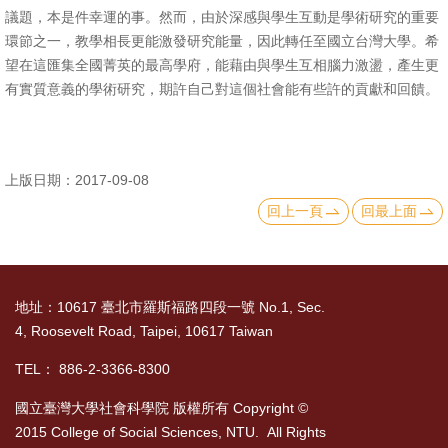
議題，本是件幸運的事。然而，由於深感與學生互動是學術研究的重要
文
環節之一，教學相長更能激發研究能量，因此轉任至國立台灣大學。希
件
望在這匯集全國菁英的最高學府，能藉由與學生互相腦力激盪，產生更
有實質意義的學術研究，期許自己對這個社會能有些許的貢獻和回饋。
心
輔
&
學
上版日期：2017-09-08
輔
回上一頁
回最上面
捐
款
地址：10617 臺北市羅斯福路四段一號 No.1, Sec.
教
4, Roosevelt Road, Taipei, 10617 Taiwan
研
資
TEL： 886-2-3366-8300
源
國立臺灣大學社會科學院 版權所有 Copyright ©
與
2015 College of Social Sciences, NTU. All Rights
圖