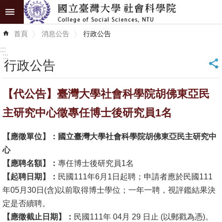
跳到主要內容區塊
進
首頁
消息公告
行政公告
階
搜
:::
尋
:::
行政公告
_
認
【代公告】臺灣大學社會科學院胡佛東亞民
識
學
主研究中心徵專任博士後研究員1名
院
【應徵單位】：
國立臺灣大學社會科學院胡佛東亞民主研究中
學
心
術
【應聘名額】：
專任博士後研究員1名
單
【起聘日期】：
民國111年6月1日起聘；申請者應於民國111
位
年05月30日(含)以前取得博士學位；一年一聘，視評鑑結果決
定是否續聘。
研
【應徵截止日期】：
民國111年 04月 29 日止 (以郵戳為憑)。
究