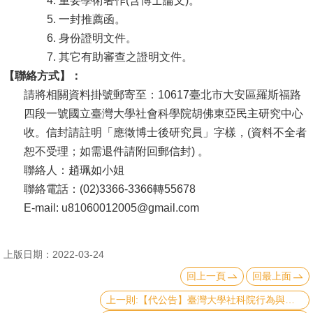
4. 重要學術著作(含博士論文)。
文
5. 一封推薦函。
件
6. 身份證明文件。
7. 其它有助審查之證明文件。
心
【聯絡方式】：
輔
請將相關資料掛號郵寄至：10617臺北市大安區羅斯福路
&
四段一號國立臺灣大學社會科學院胡佛東亞民主研究中心
學
收。信封請註明「應徵博士後研究員」字樣，(資料不全者
輔
恕不受理；如需退件請附回郵信封) 。
捐
聯絡人：趙珮如小姐
款
聯絡電話：(02)3366-3366轉55678
E-mail: u81060012005@gmail.com
教
研
上版日期：2022-03-24
資
源
回上一頁
回最上面
與
上一則:【代公告】臺灣大學社科院行為與資料科學研究中心誠徵專案助理研究員
圖