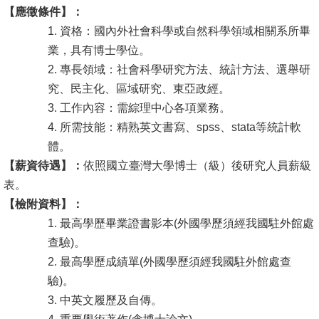
【應徵條件】：
消
1. 資格：國內外社會科學或自然科學領域相關系所畢
息
業，具有博士學位。
公
2. 專長領域：社會科學研究方法、統計方法、選舉研
告
究、民主化、區域研究、東亞政經。
3. 工作內容：需綜理中心各項業務。
國
4. 所需技能：精熟英文書寫、spss、stata等統計軟
際
體。
化
【薪資待遇】：
依照國立臺灣大學博士（級）後研究人員薪級
表。
高
【檢附資料】：
教
1. 最高學歷畢業證書影本(外國學歷須經我國駐外館處
深
查驗)。
耕
2. 最高學歷成績單(外國學歷須經我國駐外館處查
辦
驗)。
法
3. 中英文履歷及自傳。
及