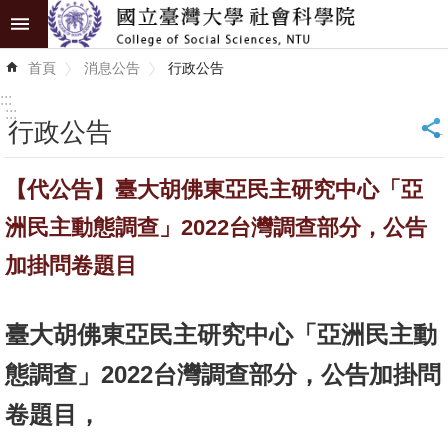
跳到主要內容區塊
進
首頁
消息公告
行政公告
階
搜
:::
尋
:::
行政公告
_
認
【代公告】臺大胡佛東亞民主研究中心「亞
識
學
洲民主動態調查」2022台灣調查部分，公告
院
加掛問卷題目
學
術
臺大胡佛東亞民主研究中心「亞洲民主動
單
態調查」2022台灣調查部分，公告加掛問
位
卷題目，
研
究