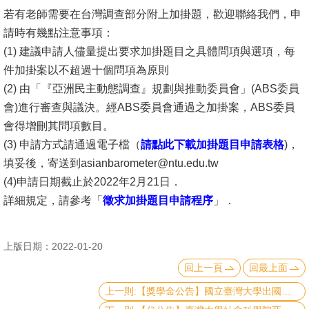
若有老師需要在台灣調查部分附上加掛題，歡迎聯絡我們，申
消
請時有幾點注意事項：
息
(1) 建議申請人儘量提出要求加掛題目之具體問項與選項，每
公
件加掛案以不超過十個問項為原則
告
(2) 由「『亞洲民主動態調查』規劃與推動委員會」(ABS委員
會)進行審查與議決。經ABS委員會通過之加掛案，ABS委員
國
會得增刪其問項數目。
際
(3) 申請方式請通過電子檔（
請點此下載加掛題目申請表格
)，
化
填妥後，寄送到asianbarometer@ntu.edu.tw
高
(4)申請日期截止於2022年2月21日．
教
詳細規定，請參考「
徵求加掛題目申請程序
」．
深
耕
上版日期：2022-01-20
辦
回上一頁
回最上面
法
上一則:【獎學金公告】國立臺灣大學出國交換學生獎學金
及