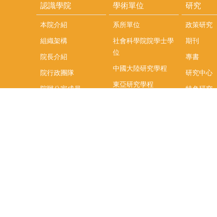
認識學院
學術單位
研究
本院介紹
系所單位
政策研究
組織架構
社會科學院院學士學
期刊
位
院長介紹
專書
中國大陸研究學程
院行政團隊
研究中心
東亞研究學程
院辦公室成員
特色研究
頤賢講座
榮譽事蹟
研究團隊
在職專班
場地租借
聯絡我們
捐款
教研資源與圖書館
學生實習
如何捐款
教室設備使用說明
實習資訊
Qualtrics問卷調查平
實習週活動
台
式