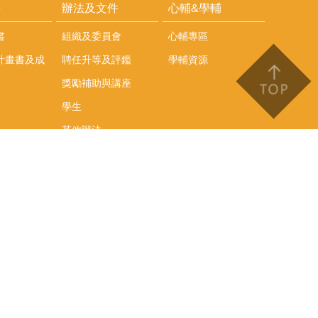
耕
辦法及文件
心輔&學輔
書
組織及委員會
心輔專區
計畫書及成
聘任升等及評鑑
學輔資源
獎勵補助與講座
學生
其他辦法
文件下載
會議紀錄